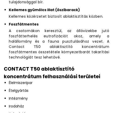
tulajdonsággal bír.
Kellemes gyümölcs illat (őszibarack)
Kellemes közérzetet biztosít ablaktisztítás közben.
Foszfátmentes
A csatornákon keresztül, az állóvizekbe jutó
foszfátterhelés eutrofizációt okoz, amely a
halállomány és a fauna pusztulásához vezet. A
Contact T50 ablaktisztító koncentrátum
foszfátmentes összetétele környezetbarát takarítási
technológiát tesz lehetővé.
CONTACT T50 ablaktisztító
koncentrátum felhasználási területei
Élelmiszeripar
Ételgyártás
Intézmény
Irodaház