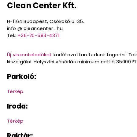
Clean Center Kft.
H-1164 Budapest, Csókakő u. 35.
info @ cleancenter . hu
Tel.:
+36-20-583-4371
Új viszonteladókat
korlátozottan tudunk fogadni. Te
kiszolgálni. Helyszíni vásárlás minimum nettó 35000 Ft
Parkoló:
Térkép
Iroda:
Térkép
Raktár: