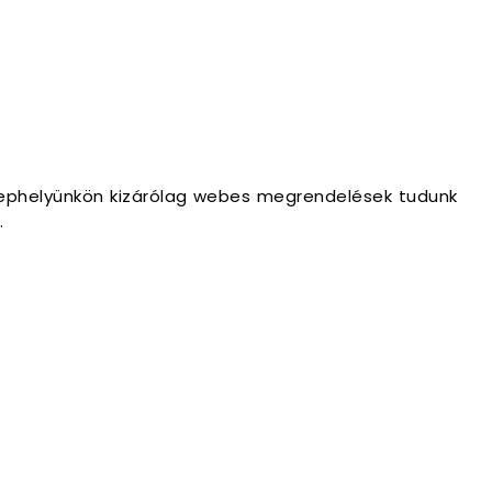
lephelyünkön kizárólag webes megrendelések tudunk
.