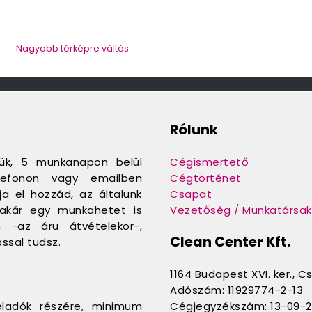
Nagyobb térképre váltás
Rólunk
jük, 5 munkanapon belül
Cégismertető
telefonon vagy emailben
Cégtörténet
a el hozzád, az általunk
Csapat
e akár egy munkahetet is
Vezetőség / Munkatársak
n -az áru átvételekor-,
Clean Center Kft.
ssal tudsz.
1164 Budapest XVI. ker., C
Adószám: 11929774-2-13
eladók részére, minimum
Cégjegyzékszám: 13-09-