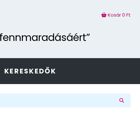
Kosár
0 Ft
g fennmaradásáért”
KERESKEDŐK