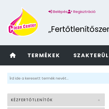
Belépés
Regisztráció
„Fertőtlenítősz
TERMÉKEK
SZAKTERÜ
KÉZFERTŐTLENÍTŐK