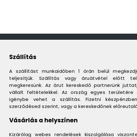
Szállítás
A szállítást munkaidőben 1 órán belül megkezd
teljesítjük. Szállítás vagy áruátvétel előtt 
megkeresünk. Az árut kereskedő partnerünk juttatj
vállalt feltételekkel. Az ország egyes területér
igénybe vehet a szállítás. Fizetni készpénzbe
szerződésed szerint, vagy a kereskedőnek előreutalá
Vásárlás a helyszínen
Kizárólag webes rendelések kiszolgálása viszont