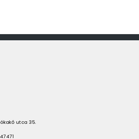
sókakő utca 35.
247471