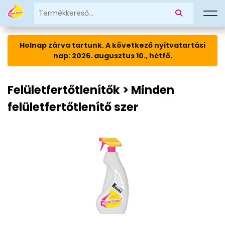
Holnap zárva tartunk. A következő nyitvatartási
nap: 2026. augusztus 10., hétfő.
Felületfertőtlenítők > Minden
felületfertőtlenítő szer