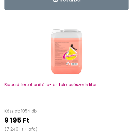
Bioccid fertőtlenítő le- és felmosószer 5 liter
Készlet: 1054 db
9 195 Ft
(7 240 Ft + áfa)