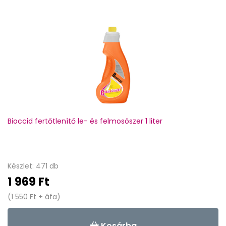
Bioccid fertőtlenítő le- és felmosószer 1 liter
Készlet: 471 db
1 969 Ft
(1 550 Ft + áfa)
Kosárba