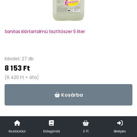
Sanitas klórtartalmú tisztítószer 5 liter
Készlet: 27 db
8 153 Ft
(6 420 Ft + áfa)
Kosárba
Kezdőoldal
Kategóriák
0 Ft
Belépés