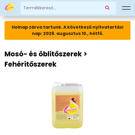
Holnap zárva tartunk. A következő nyitvatartási
nap: 2026. augusztus 10., hétfő.
Mosó- és öblítőszerek >
Fehérítőszerek