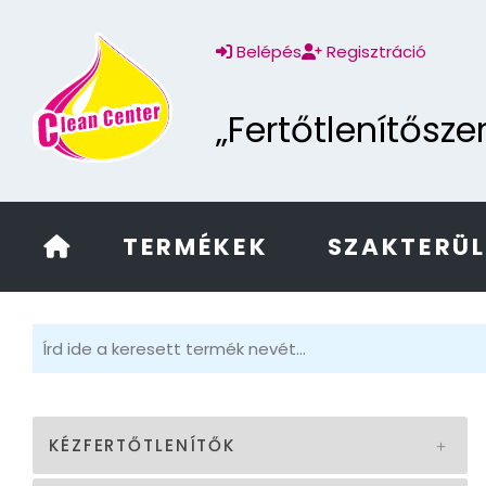
Belépés
Regisztráció
„Fertőtlenítősz
TERMÉKEK
SZAKTERÜ
KÉZFERTŐTLENÍTŐK