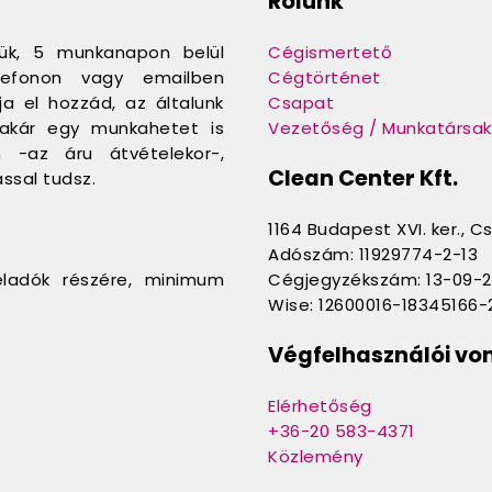
Rólunk
jük, 5 munkanapon belül
Cégismertető
telefonon vagy emailben
Cégtörténet
a el hozzád, az általunk
Csapat
e akár egy munkahetet is
Vezetőség / Munkatársak
n -az áru átvételekor-,
Clean Center Kft.
ssal tudsz.
1164 Budapest XVI. ker., C
Adószám: 11929774-2-13
eladók részére, minimum
Cégjegyzékszám: 13-09-
Wise: 12600016-18345166
Végfelhasználói vo
Elérhetőség
+36-20 583-4371
Közlemény