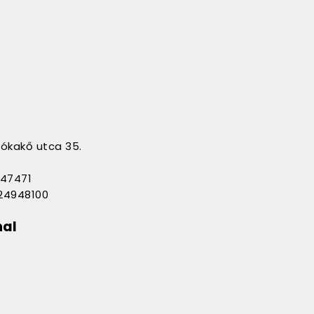
sókakő utca 35.
247471
-24948100
nal