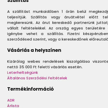
Szállítás
A szállítást munkaidőben 1 órán belül megkezd
teljesítjük. Szállítás vagy áruátvétel előtt 
megkeresünk. Az árut kereskedő partnerünk juttatj
vállalt feltételekkel. Az ország egyes területér
igénybe vehet a szállítás. Fizetni készpénzbe
szerződésed szerint, vagy a kereskedőnek előreutalá
Vásárlás a helyszínen
Kizárólag webes rendelések kiszolgálása viszont
nettó 35 000 Ft feletti vásárlás esetén.
Leterheltségünk
Általános Szerződési Feltételek
Termékinformáció
ADR
Árlista