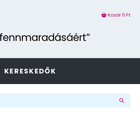
Kosár
0 Ft
g fennmaradásáért”
KERESKEDŐK