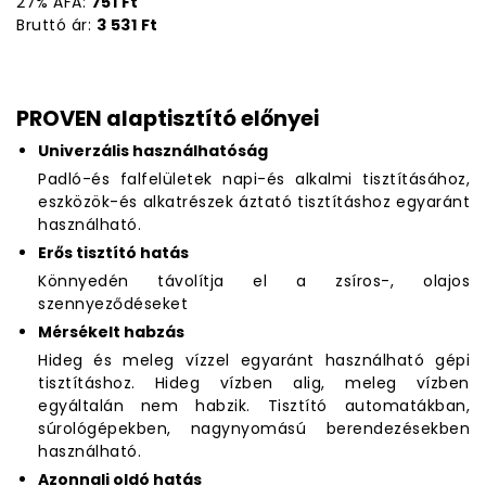
27% ÁFA:
751 Ft
Bruttó ár:
3 531 Ft
PROVEN alaptisztító előnyei
Univerzális használhatóság
Padló-és falfelületek napi-és alkalmi tisztításához,
eszközök-és alkatrészek áztató tisztításhoz egyaránt
használható.
Erős tisztító hatás
Könnyedén távolítja el a zsíros-, olajos
szennyeződéseket
Mérsékelt habzás
Hideg és meleg vízzel egyaránt használható gépi
tisztításhoz. Hideg vízben alig, meleg vízben
egyáltalán nem habzik. Tisztító automatákban,
súrológépekben, nagynyomású berendezésekben
használható.
Azonnali oldó hatás