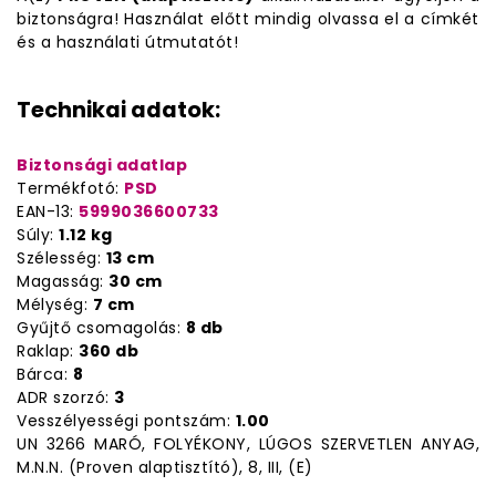
biztonságra! Használat előtt mindig olvassa el a címkét
és a használati útmutatót!
Technikai adatok:
Biztonsági adatlap
Termékfotó:
PSD
EAN-13:
5999036600733
Súly:
1.12 kg
Szélesség:
13 cm
Magasság:
30 cm
Mélység:
7 cm
Gyűjtő csomagolás:
8 db
Raklap:
360 db
Bárca:
8
ADR szorzó:
3
Vesszélyességi pontszám:
1.00
UN 3266 MARÓ, FOLYÉKONY, LÚGOS SZERVETLEN ANYAG,
M.N.N. (Proven alaptisztító), 8, III, (E)