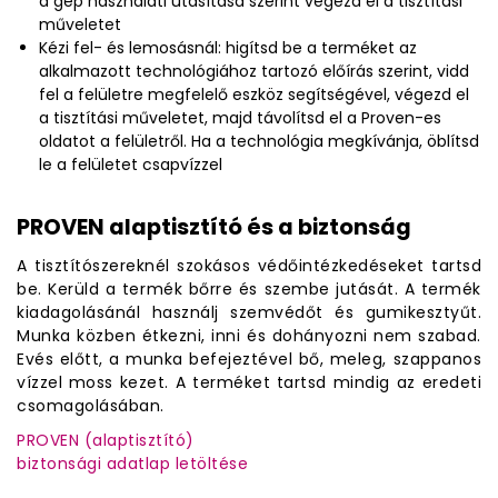
a gép használati utasítása szerint végezd el a tisztítási
műveletet
Kézi fel- és lemosásnál: higítsd be a terméket az
alkalmazott technológiához tartozó előírás szerint, vidd
fel a felületre megfelelő eszköz segítségével, végezd el
a tisztítási műveletet, majd távolítsd el a Proven-es
oldatot a felületről. Ha a technológia megkívánja, öblítsd
le a felületet csapvízzel
PROVEN alaptisztító és a biztonság
A tisztítószereknél szokásos védőintézkedéseket tartsd
be. Kerüld a termék bőrre és szembe jutását. A termék
kiadagolásánál használj szemvédőt és gumikesztyűt.
Munka közben étkezni, inni és dohányozni nem szabad.
Evés előtt, a munka befejeztével bő, meleg, szappanos
vízzel moss kezet. A terméket tartsd mindig az eredeti
csomagolásában.
PROVEN (alaptisztító)
biztonsági adatlap letöltése