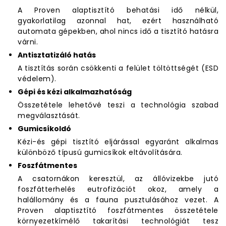
A Proven alaptisztító behatási idő nélkül,
gyakorlatilag azonnal hat, ezért használható
automata gépekben, ahol nincs idő a tisztító hatásra
várni.
Antisztatizáló hatás
A tisztítás során csökkenti a felület töltöttségét (ESD
védelem).
Gépi és kézi alkalmazhatóság
Összetétele lehetővé teszi a technológia szabad
megválasztását.
Gumicsíkoldó
Kézi-és gépi tisztító eljárással egyaránt alkalmas
különböző típusú gumicsíkok eltávolítására.
Foszfátmentes
A csatornákon keresztül, az állóvizekbe jutó
foszfátterhelés eutrofizációt okoz, amely a
halállomány és a fauna pusztulásához vezet. A
Proven alaptisztító foszfátmentes összetétele
környezetkímélő takarítási technológiát tesz