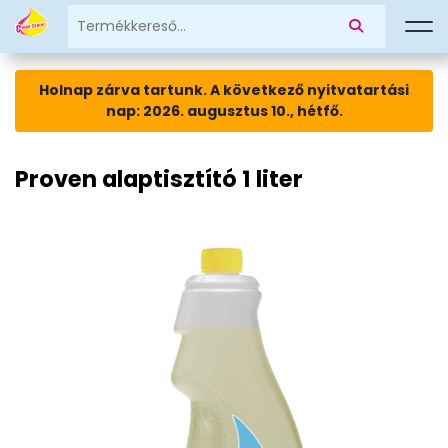
Holnap zárva tartunk. A következő nyitvatartási
nap: 2026. augusztus 10., hétfő.
Proven alaptisztító 1 liter