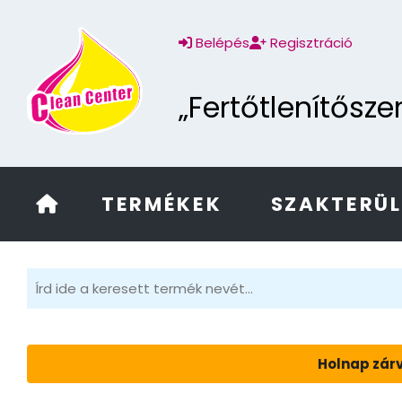
Belépés
Regisztráció
„Fertőtlenítősz
TERMÉKEK
SZAKTERÜ
Holnap zárv