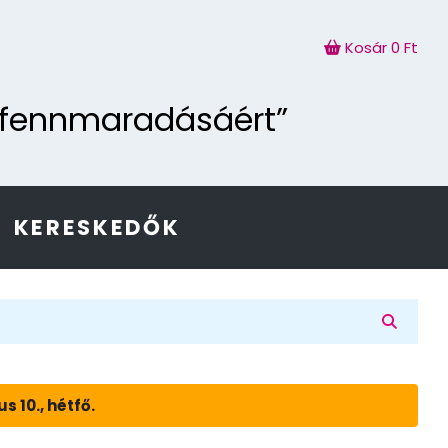
Kosár
0 Ft
g fennmaradásáért”
KERESKEDŐK
 10., hétfő.