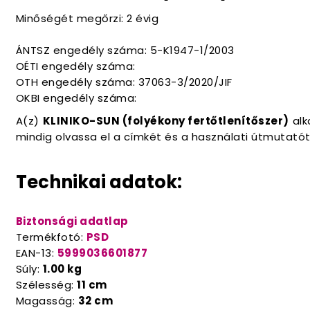
Minőségét megőrzi: 2 évig
ÁNTSZ engedély száma: 5-K1947-1/2003
OÉTI engedély száma:
OTH engedély száma: 37063-3/2020/JIF
OKBI engedély száma:
A(z)
KLINIKO-SUN (folyékony fertőtlenítőszer)
alk
mindig olvassa el a címkét és a használati útmutatót
Technikai adatok:
Biztonsági adatlap
Termékfotó:
PSD
EAN-13:
5999036601877
Súly:
1.00 kg
Szélesség:
11 cm
Magasság:
32 cm