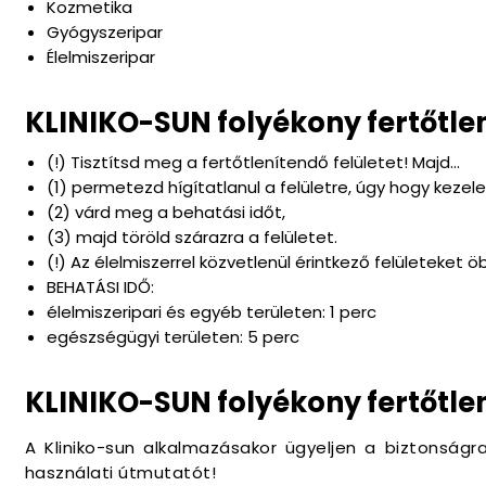
Kozmetika
Gyógyszeripar
Élelmiszeripar
KLINIKO-SUN folyékony fertőtle
(!) Tisztítsd meg a fertőtlenítendő felületet! Majd...
(1) permetezd hígítatlanul a felületre, úgy hogy kezel
(2) várd meg a behatási időt,
(3) majd töröld szárazra a felületet.
(!) Az élelmiszerrel közvetlenül érintkező felületeket öb
BEHATÁSI IDŐ:
élelmiszeripari és egyéb területen: 1 perc
egészségügyi területen: 5 perc
KLINIKO-SUN folyékony fertőtlen
A Kliniko-sun alkalmazásakor ügyeljen a biztonságr
használati útmutatót!