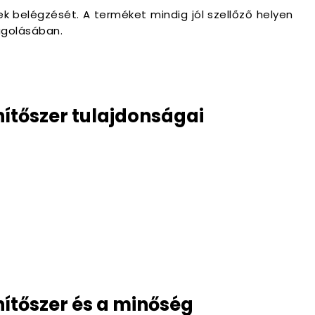
 belégzését. A terméket mindig jól szellőző helyen
agolásában.
nítőszer tulajdonságai
nítőszer és a minőség