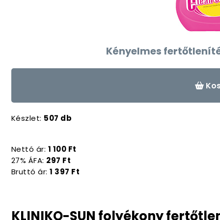
Kényelmes fertőtlenít
Kos
Készlet:
507 db
Nettó ár:
1 100 Ft
27% ÁFA:
297 Ft
Bruttó ár:
1 397 Ft
KLINIKO-SUN folyékony fertőtlen