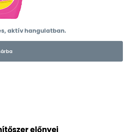
és, aktív hangulatban.
árba
ítőszer előnyei