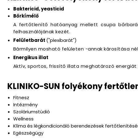
Baktericid, yeasticid
Bőrkímélő
A fertőtlenítő hatóanyag mellett csupa bőrbarát
felhasználójának kezét.
Felületbarát
("plexibarát")
Bármilyen mosható felületen -annak károsítása né
Energikus illat
Aktív, sportos, frissítő illata meghatározó energiá
KLINIKO-SUN folyékony fertőtlen
Fitnesz
Intézmény
Szoláriumstúdió
Wellness
Klíma és légkondicionáló berendezések fertőtlenítésé
Egészségügy