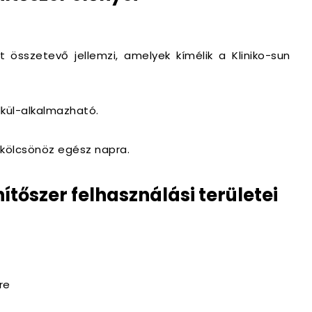
 összetevő jellemzi, amelyek kímélik a Kliniko-sun
lkül-alkalmazható.
t kölcsönöz egész napra.
ítőszer felhasználási területei
re