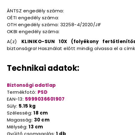
ÁNTSZ engedély száma:
OÉTI engedély száma:
OTH engedély száma: 32258-4/2020/JIF
OKBI engedély száma:
A(z)
KLINIKO-SUN 10X (folyékony fertőtlenít
biztonságra! Használat előtt mindig olvassa el a cím
Technikai adatok:
Biztonsági adatlap
Termékfotó:
PSD
EAN-13:
5999036601907
Súly:
5.15 kg
Szélesség:
18 cm
Magasság:
30 cm
Mélység:
13 cm
Gyűjtő csomagolás:
1 db