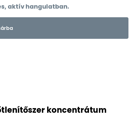
és, aktív hangulatban.
árba
őtlenítőszer koncentrátum