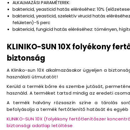
ALKALMAZÁSI PARAMÉTEREK:
baktericid, yeasticid hatás eléréséhez: 10% (előzetese
baktericid, yeasticid, szelektív virucid hatás eléréséh
felületen)-5 perc
baktericid, fungicid hatás eléréséhez: töményen, hígít
KLINIKO-SUN 10X folyékony fert
biztonság
A Kliniko-sun 10X alkalmazásakor ügyeljen a biztonsá
használati útmutatót!
Kerüld a termék bőrre és szembe jutását, permetének
használd. A terméket tartsd mindig az eredeti csom
A termék halvány rózsaszín színe a tárolás sorá
befolyásolja a termék fertőtlenítő hatását és egyéb 
KLINIKO-SUN 10X (folyékony fertőtlenítőszer koncent
biztonsági adatlap letöltése