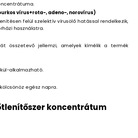
koncentrátuma.
 burkos vírus+rota-, adeno-, norovírus)
enítésen felül szelektív vírusölő hatással rendelkezik,
rházi használatra.
át összetevő jellemzi, amelyek kímélik a termék
lkül-alkalmazható.
t kölcsönöz egész napra.
őtlenítőszer koncentrátum