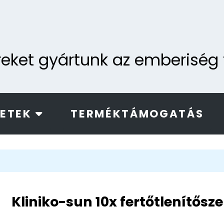
ereket gyártunk az emberisé
LETEK
TERMÉKTÁMOGATÁS
Kliniko-sun 10x fertőtlenítősz