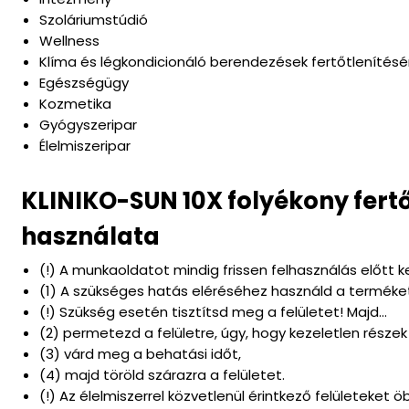
Szoláriumstúdió
Wellness
Klíma és légkondicionáló berendezések fertőtlenítésé
Egészségügy
Kozmetika
Gyógyszeripar
Élelmiszeripar
KLINIKO-SUN 10X folyékony fert
használata
(!) A munkaoldatot mindig frissen felhasználás előtt kel
(1) A szükséges hatás eléréséhez használd a terméket 
(!) Szükség esetén tisztítsd meg a felületet! Majd...
(2) permetezd a felületre, úgy, hogy kezeletlen része
(3) várd meg a behatási időt,
(4) majd töröld szárazra a felületet.
(!) Az élelmiszerrel közvetlenül érintkező felületeket öbl