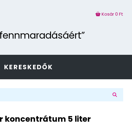
Kosár
0 Ft
g fennmaradásáért”
KERESKEDŐK
er koncentrátum 5 liter