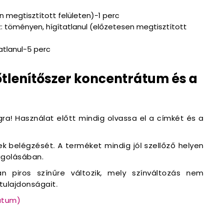
n megtisztított felületen)-1 perc
ez: töményen, hígítatlanul (előzetesen megtisztított
atlanul-5 perc
őtlenítőszer koncentrátum és a
gra! Használat előtt mindig olvassa el a címkét és a
 belégzését. A terméket mindig jól szellőző helyen
agolásában.
n piros színűre változik, mely színváltozás nem
tulajdonságait.
rátum)