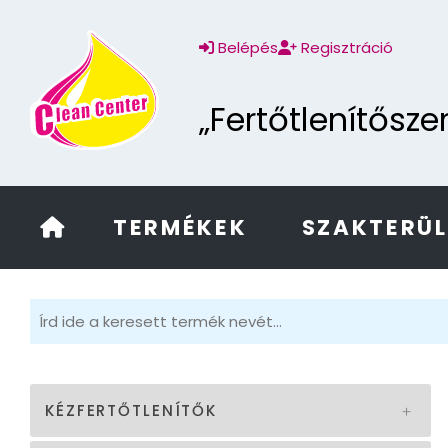
Belépés
Regisztráció
„Fertőtlenítősz
TERMÉKEK
SZAKTERÜ
KÉZFERTŐTLENÍTŐK