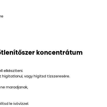
re
őtlenítőszer koncentrátum
l elkészíteni.
hígítatlanul, vagy hígítsd tízszeresére.
k ne maradjanak,
ítsd le ivóvízzel.