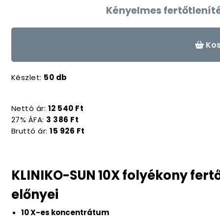
Kényelmes fertőtlenít
Kos
Készlet:
50 db
Nettó ár:
12 540 Ft
27% ÁFA:
3 386 Ft
Bruttó ár:
15 926 Ft
KLINIKO-SUN 10X folyékony fert
előnyei
10 X-es koncentrátum