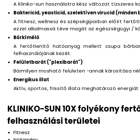
A Kliniko-sun használatra kész változat tízszeres 
Baktericid, yeasticid, szelektíven virucid (minden
A fitnesz, wellnesz és szépségiparban előírt fertőtl
ezzel alkalmassá téve magát az egészségügyi / kó
Bőrkímélő
A fertőtlenítő hatóanyag mellett csupa bőrbar
felhasználójának kezét.
Felületbarát ("plexibarát")
Bármilyen mosható felületen -annak károsítása né
Energikus illat
Aktív, sportos, frissítő illata meghatározó energiá
KLINIKO-SUN 10X folyékony fert
felhasználási területei
Fitnesz
Intézmény