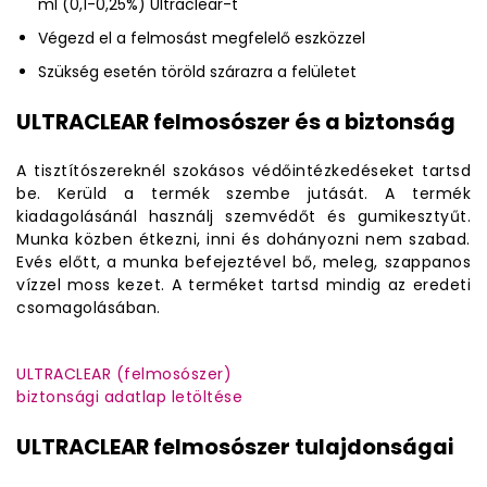
ml (0,1-0,25%) Ultraclear-t
Végezd el a felmosást megfelelő eszközzel
Szükség esetén töröld szárazra a felületet
ULTRACLEAR felmosószer és a biztonság
A tisztítószereknél szokásos védőintézkedéseket tartsd
be. Kerüld a termék szembe jutását. A termék
kiadagolásánál használj szemvédőt és gumikesztyűt.
Munka közben étkezni, inni és dohányozni nem szabad.
Evés előtt, a munka befejeztével bő, meleg, szappanos
vízzel moss kezet. A terméket tartsd mindig az eredeti
csomagolásában.
ULTRACLEAR (felmosószer)
biztonsági adatlap letöltése
ULTRACLEAR felmosószer tulajdonságai