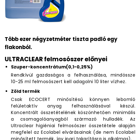
Több ezer négyzetméter tiszta padló egy
flakonból.
ULTRACLEAR felmosószer előnyei
Szuper-koncentrátum(0,1-0,25%)
Rendkívül gazdaságos a felhasználása, mindössze
10-25 ml felmosószert kell adagolni 10 liter vízhez.
Zöld termék
Csak ECOCERT minősítésű könnyen lebomló
felületaktív anyag felhasználásával készül.
Koncentrált összetételének köszönhetően minimális
a csomagolóanyagból származó hulladék. Az
Ultraclear higiéniai felmosószer összetétele alapján
megfelel az Ecolabel elvárásainak (de nem Ecolabel
minősített termék, így ipari takarításra is alkalmas).