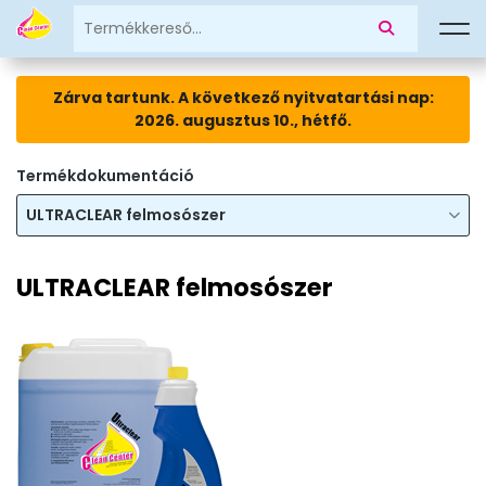
Zárva tartunk. A következő nyitvatartási nap:
2026. augusztus 10., hétfő.
Termékdokumentáció
ULTRACLEAR felmosószer
ULTRACLEAR felmosószer