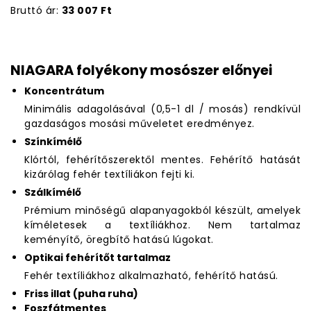
Bruttó ár:
33 007 Ft
NIAGARA folyékony mosószer előnyei
Koncentrátum
Minimális adagolásával (0,5-1 dl / mosás) rendkívül
gazdaságos mosási műveletet eredményez.
Színkímélő
Klórtól, fehérítőszerektől mentes. Fehérítő hatását
kizárólag fehér textíliákon fejti ki.
Szálkímélő
Prémium minőségű alapanyagokból készült, amelyek
kíméletesek a textíliákhoz. Nem tartalmaz
keményítő, öregbítő hatású lúgokat.
Optikai fehérítőt tartalmaz
Fehér textíliákhoz alkalmazható, fehérítő hatású.
Friss illat (puha ruha)
Foszfátmentes