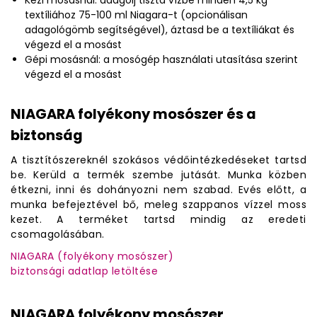
Kézi mosásnál: adagolj tiszta vízbe minden 4,5 kg
textíliához 75-100 ml Niagara-t (opcionálisan
adagológömb segítségével), áztasd be a textíliákat és
végezd el a mosást
Gépi mosásnál: a mosógép használati utasítása szerint
végezd el a mosást
NIAGARA folyékony mosószer és a
biztonság
A tisztítószereknél szokásos védőintézkedéseket tartsd
be. Kerüld a termék szembe jutását. Munka közben
étkezni, inni és dohányozni nem szabad. Evés előtt, a
munka befejeztével bő, meleg szappanos vízzel moss
kezet. A terméket tartsd mindig az eredeti
csomagolásában.
NIAGARA (folyékony mosószer)
biztonsági adatlap letöltése
NIAGARA folyékony mosószer