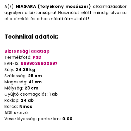
A(z)
NIAGARA (folyékony mosószer)
alkalmazásakor
ügyeljen a biztonságra! Használat előtt mindig olvassa
el a címkét és a használati útmutatót!
Technikai adatok:
Biztonsági adatlap
Termékfotó:
PSD
EAN-13:
5999036600597
Súly:
24.36 kg
Szélesség:
29 cm
Magasság:
41 cm
Mélység:
23 cm
Gyűjtő csomagolás:
1 db
Raklap:
24 db
Bárca:
Nincs
ADR szorzó:
Vesszélyességi pontszám:
0.00