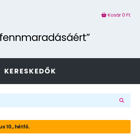
Kosár
0 Ft
g fennmaradásáért”
KERESKEDŐK
 10., hétfő.