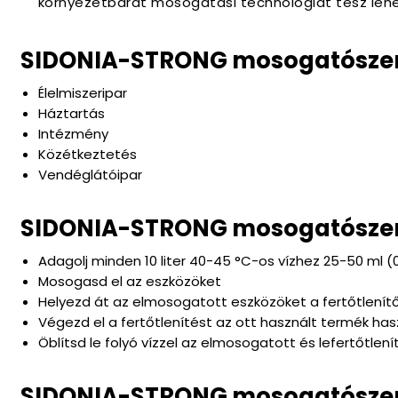
környezetbarát mosogatási technológiát tesz leh
SIDONIA-STRONG mosogatószer f
Élelmiszeripar
Háztartás
Intézmény
Közétkeztetés
Vendéglátóipar
SIDONIA-STRONG mosogatószer
Adagolj minden 10 liter 40-45 °C-os vízhez 25-50 ml (
Mosogasd el az eszközöket
Helyezd át az elmosogatott eszközöket a fertőtle
Végezd el a fertőtlenítést az ott használt termék hasz
Öblítsd le folyó vízzel az elmosogatott és lefertőtlen
SIDONIA-STRONG mosogatószer 