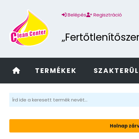
Belépés
Regisztráció
„Fertőtlenítősz
TERMÉKEK
SZAKTERÜ
Holnap zárv