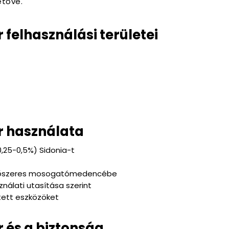
etővé.
elhasználási területei
 használata
0,25-0,5%) Sidonia-t
nítőszeres mosogatómedencébe
nálati utasítása szerint
ített eszközöket
és a biztonság