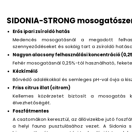
SIDONIA-STRONG mosogatószer
Erős ipari zsíroldó hatás
Medencés mosogatásnál a megadott felhasz
szennyeződéseket és sokáig tart a zsíroldó hatása
Nagyon alacsony felhasználási koncentráció (0,2
Fehér mosogatásnál 0,25%-tól használható, feket
Kézkímélő
Bőrvédő adalékokkal és semleges pH-val óvja a k
Friss citrus illat (citrom)
Kellemes közérzetet biztosít a mosogatás k
élvezhetőségét.
Foszfátmentes
A csatornákon keresztül, az állóvizekbe jutó foszf
a helyi fauna pusztulásához vezet. A Sidonia