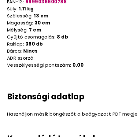
EAN-13:
5999036600788
Súly:
1.11 kg
Szélesség:
13 cm
Magasság:
30 cm
Mélység:
7 cm
Gyűjtő csomagolás:
8 db
Raklap:
360 db
Bárca:
Nincs
ADR szorzó:
Vesszélyességi pontszám:
0.00
Biztonsági adatlap
Használjon másik böngészőt a beágyazott PDF megje