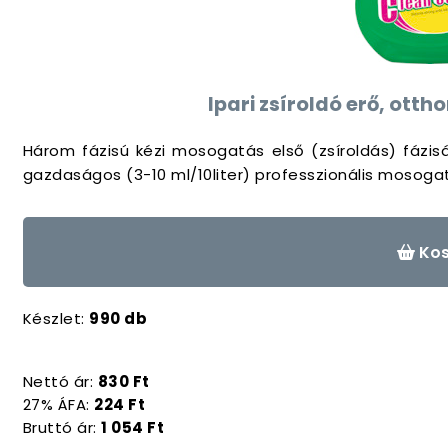
Ipari zsíroldó erő, ott
Három fázisú kézi mosogatás első (zsíroldás) fázis
gazdaságos (3-10 ml/10liter) professzionális mosog
Kos
Készlet:
990 db
Nettó ár:
830 Ft
27% ÁFA:
224 Ft
Bruttó ár:
1 054 Ft