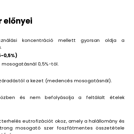
 előnyei
nálási koncentráció mellett gyorsan oldja a
.
5-0,5%)
e mosogatásnál 0,5%-tól.
iszáradástól a kezet (medencés mosogatásnál).
özben és nem befolyásolja a feltálalt ételek
átterhelés eutrofizációt okoz, amely a halállomány és
 strong mosogató szer foszfátmentes összetétele