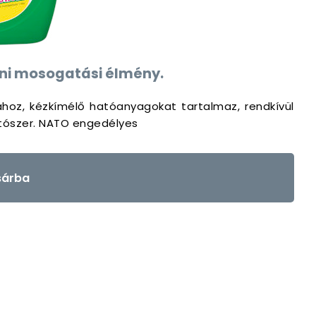
honi mosogatási élmény.
ához, kézkímélő hatóanyagokat tartalmaz, rendkívül
atószer. NATO engedélyes
árba