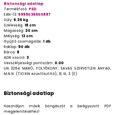
Biztonsági adatlap
Termékfotó:
PSD
EAN-13:
5999036600887
Súly:
5.35 kg
Szélesség:
18 cm
Magasság:
30 cm
Mélység:
13 cm
Gyűjtő csomagolás:
1 db
Raklap:
90 db
Bárca:
8
ADR szorzó:
3
Vesszélyességi pontszám:
0.00
UN 3264 MARÓ, FOLYÉKONY, SAVAS SZERVETLEN ANYAG,
M.N.N. (TIOXIN ezüsttisztító), 8, III, 3 (E)
Biztonsági adatlap
Használjon másik böngészőt a beágyazott PDF
megjelenítéséhez!