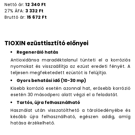
Nettó ár:
12 340 Ft
27% ÁFA:
3 332 Ft
Bruttó ár:
15 672 Ft
TIOXIN ezüsttisztító előnyei
Regeneráló hatás
Antioxidánsa maradéktalanul tünteti el a korróziós
nyomokat és visszaállítja az ezüst eredeti fényét. A
teljesen megfeketedett ezüstöt is felújítja.
Gyors behatási idő (10-30 mp)
Kisebb korrózió esetén azonnal hat, erősebb korrózió
esetén 30 másodperc alatt végzi el a feladatát.
Tartós, újra felhasználható
Használat után visszatölthető a tárolóedényébe és
később újra felhasználható, egészen addig, amíg
hatása érzékelhető.