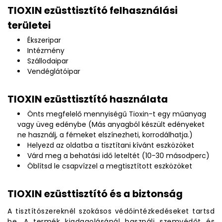
TIOXIN ezüsttisztító felhasználási
területei
Ékszeripar
Intézmény
Szállodaipar
Vendéglátóipar
TIOXIN ezüsttisztító használata
Önts megfelelő mennyiségű Tioxin-t egy műanyag
vagy üveg edénybe (Más anyagból készült edényeket
ne használj, a fémeket elszínezheti, korrodálhatja.)
Helyezd az oldatba a tisztítani kívánt eszközöket
Várd meg a behatási idő leteltét (10-30 másodperc)
Öblítsd le csapvízzel a megtisztított eszközöket
TIOXIN ezüsttisztító és a biztonság
A tisztítószereknél szokásos védőintézkedéseket tartsd
be. A termék kiadagolásánál használj szemvédőt és