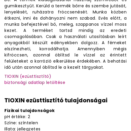
gumikesztyűt. Kerüld a termék bőrre és szembe jutását,
lenyelését, ruházatra fröccsenését. Munka közben
étkezni, inni és dohányozni nem szabad. Evés előtt, a
munka befejeztével bő, meleg, szappanos vízzel moss
kezet. A terméket tartsd mindig az eredeti
csomagolásában. Csak a használati utasításban leírt
anyagokból készült edényekben dolgozz. A fémeket
elszínezheti, korrodálhatja. Amennyiben mégis
kifröccsen, azonnal öblítsd le vízzel az érintett
felületeket a korrózió elkerülése érdekében. A behatási
idő után azonnal öblítsd le a kezelt tárgyakat.
TIOXIN (ezüsttisztító)
biztonsági adatlap letöltése
TIOXIN ezüsttisztító tulajdonságai
Fizikai tulajdonságok
pH értéke: 2
Színe: színtelen
Illata: jellegzetes