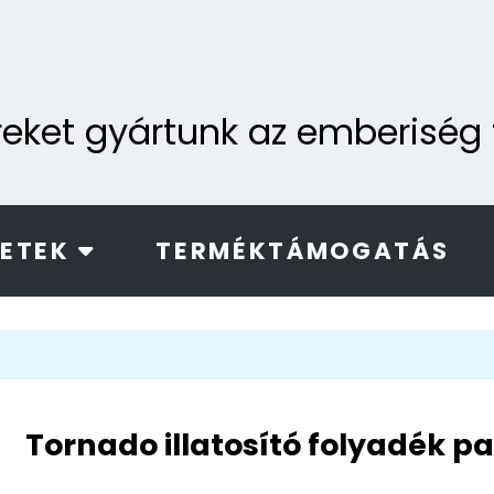
ereket gyártunk az emberisé
LETEK
TERMÉKTÁMOGATÁS
Tornado illatosító folyadék p