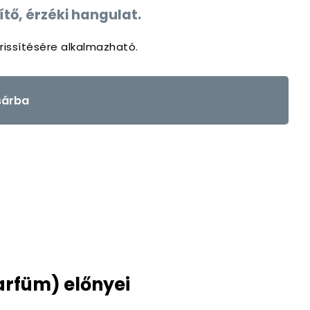
ítő, érzéki hangulat.
rissítésére alkalmazható.
árba
arfüm) előnyei