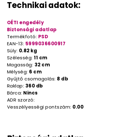
Technikai adatok:
OÉTI engedély
Biztonsági adatlap
Termékfotó:
PSD
EAN-13:
5999036600917
Súly:
0.82 kg
Szélesség:
11 cm
Magasság:
32 cm
Mélység:
6 cm
Gyűjtő csomagolás:
8 db
Raklap:
360 db
Bárca:
Nincs
ADR szorzó:
Vesszélyességi pontszám:
0.00