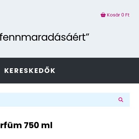
Kosár
0 Ft
g fennmaradásáért”
KERESKEDŐK
arfüm 750 ml