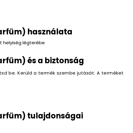
parfüm) használata
nt helyiség légterébe
arfüm) és a biztonság
tsd be. Kerüld a termék szembe jutását. A terméket
arfüm) tulajdonságai