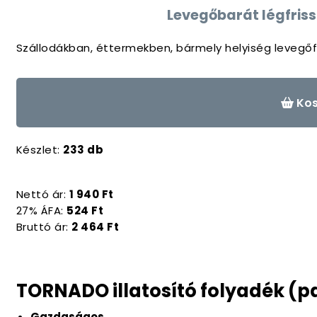
Levegőbarát légfriss
Szállodákban, éttermekben, bármely helyiség levegőf
Kos
Készlet:
233 db
Nettó ár:
1 940 Ft
27% ÁFA:
524 Ft
Bruttó ár:
2 464 Ft
TORNADO illatosító folyadék (p
Gazdaságos