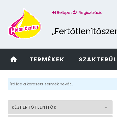
Belépés
Regisztráció
„Fertőtlenítősz
TERMÉKEK
SZAKTERÜ
KÉZFERTŐTLENÍTŐK