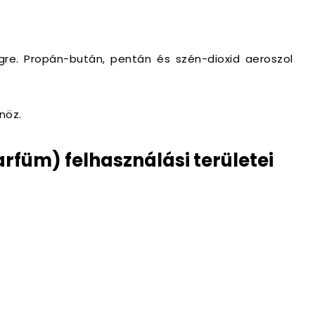
re. Propán-bután, pentán és szén-dioxid aeroszol
nöz.
rfüm) felhasználási területei