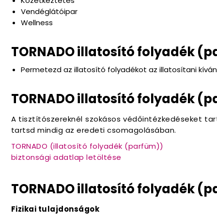
Közétkeztetés
Vendéglátóipar
Wellness
TORNADO illatosító folyadék (
Permetezd az illatosító folyadékot az illatosítani kívá
TORNADO illatosító folyadék (p
A tisztítószereknél szokásos védőintézkedéseket tar
tartsd mindig az eredeti csomagolásában.
TORNADO (illatosító folyadék (parfüm))
biztonsági adatlap letöltése
TORNADO illatosító folyadék (p
Fizikai tulajdonságok