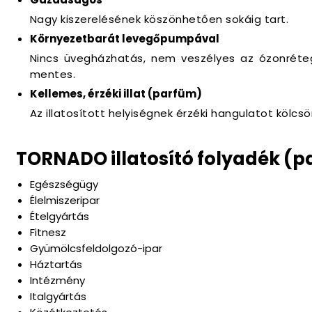
Nagy kiszerelésének köszönhetően sokáig tart.
Környezetbarát levegőpumpával
Nincs üvegházhatás, nem veszélyes az ózonréteg
mentes.
Kellemes, érzéki illat (parfüm)
Az illatosított helyiségnek érzéki hangulatot kölcsö
TORNADO illatosító folyadék (pa
Egészségügy
Élelmiszeripar
Ételgyártás
Fitnesz
Gyümölcsfeldolgozó-ipar
Háztartás
Intézmény
Italgyártás