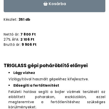
Kosárba
Készlet:
351 db
Nettó ár:
7 800 Ft
27% ÁFA:
2 106 Ft
Bruttó ár:
9 906 Ft
TRIGLASS gépi poháröblítő előnyei
Lágy vízhez
Vízlágyítóval használt gépekhez kifejlesztve.
Elősegíti a fertőtlenítést
Felületi hatása segíti a bojler vizének terülését az
elöblített poharakon, eszközökön, ezzel
megteremtve a fertőtlenítéshez szükséges
körülményeket.