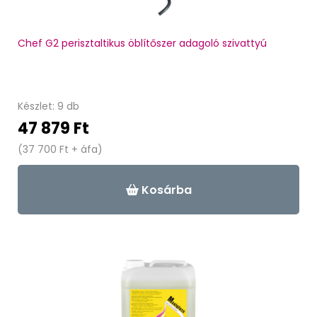
Chef G2 perisztaltikus öblítőszer adagoló szivattyú
Készlet: 9 db
47 879 Ft
(37 700 Ft + áfa)
Kosárba