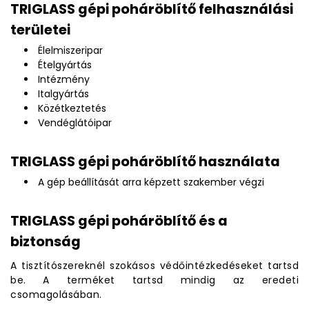
TRIGLASS gépi poháröblítő felhasználási
területei
Élelmiszeripar
Ételgyártás
Intézmény
Italgyártás
Közétkeztetés
Vendéglátóipar
TRIGLASS gépi poháröblítő használata
A gép beállítását arra képzett szakember végzi
TRIGLASS gépi poháröblítő és a
biztonság
A tisztítószereknél szokásos védőintézkedéseket tartsd
be. A terméket tartsd mindig az eredeti
csomagolásában.