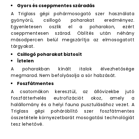
Gyors és cseppmentes száradás
A Triglass gépi pohármosogató szer használata
gyönyörű, csillogó poharakat eredményez.
Egyenletesen oszlik el a poharakon, ezért
cseppmentesen szárad. Öblítés után néhány
másodpercen belül megszárítja az elmosogatott
tárgyakat.
Csillogó poharakat biztosít
Íztelen
A poharakban kínált italok élvezhetősége
megmarad. Nem befolyásolja a sör habzását.
Foszfátmentes
A csatornákon keresztül, az állóvizekbe jutó
foszfátterhelés eutrofizációt okoz, amely a
halállomány és a helyi fauna pusztulásához vezet. A
Triglass gépi poháröblítő szer foszfátmentes
összetétele környezetbarát mosogatási technológiát
tesz lehetővé.