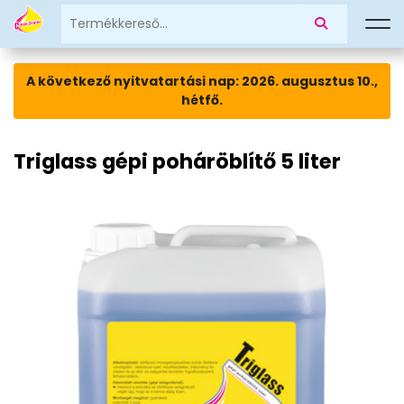
A következő nyitvatartási nap: 2026. augusztus 10.,
hétfő.
Triglass gépi poháröblítő 5 liter