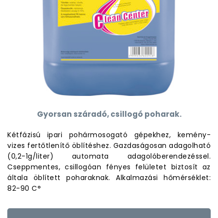
Gyorsan száradó, csillogó poharak.
Kétfázisú ipari pohármosogató gépekhez, kemény-
vizes fertőtlenítő öblítéshez. Gazdaságosan adagolható
(0,2-1g/liter) automata adagolóberendezéssel.
Cseppmentes, csillogóan fényes felületet biztosít az
általa öblített poharaknak. Alkalmazási hőmérséklet:
82-90 C°