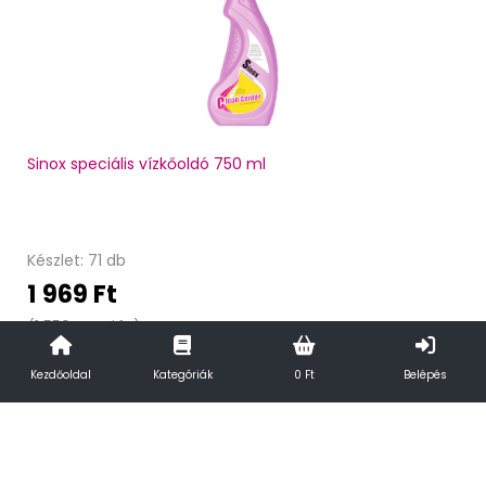
Sinox speciális vízkőoldó 750 ml
Készlet: 71 db
1 969 Ft
(1 550 Ft + áfa)
Kezdőoldal
Kategóriák
0 Ft
Belépés
Kosárba