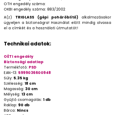
OTH engedély száma:
OKBI engedély száma: 883/2002
A(z)
TRIGLASS (gépi poháröblítő)
alkalmazásakor
ügyeljen a biztonságra! Használat előtt mindig olvassa
el a címkét és a használati útmutatót!
Technikai adatok:
OÉTI engedély
Biztonsági adatlap
Termékfotó:
PSD
EAN-13:
5999036600948
Súly:
5.35 kg
Szélesség:
18 cm
Magasság:
30 cm
Mélység:
13 cm
Gyűjtő csomagolás:
1 db
Raklap:
90 db
Bárca:
Nincs