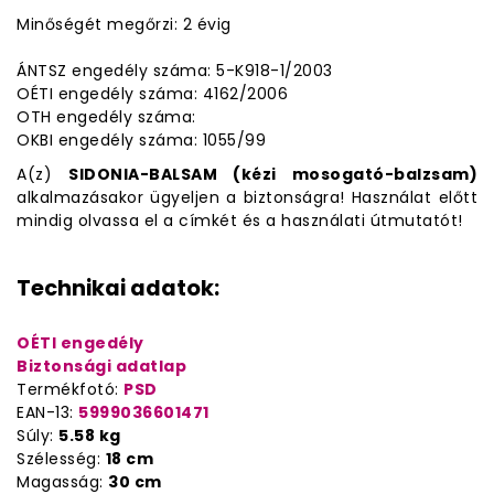
Minőségét megőrzi: 2 évig
ÁNTSZ engedély száma: 5-K918-1/2003
OÉTI engedély száma: 4162/2006
OTH engedély száma:
OKBI engedély száma: 1055/99
A(z)
SIDONIA-BALSAM (kézi mosogató-balzsam)
alkalmazásakor ügyeljen a biztonságra! Használat előtt
mindig olvassa el a címkét és a használati útmutatót!
Technikai adatok:
OÉTI engedély
Biztonsági adatlap
Termékfotó:
PSD
EAN-13:
5999036601471
Súly:
5.58 kg
Szélesség:
18 cm
Magasság:
30 cm