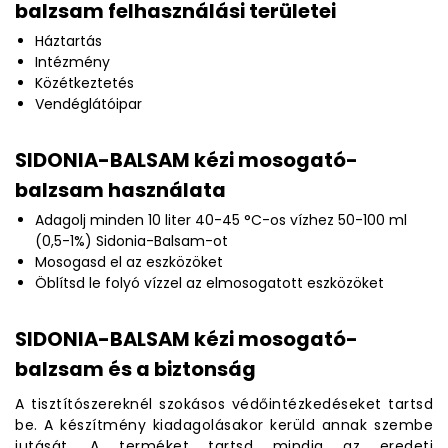
balzsam felhasználási területei
Háztartás
Intézmény
Közétkeztetés
Vendéglátóipar
SIDONIA-BALSAM kézi mosogató-
balzsam használata
Adagolj minden 10 liter 40-45 °C-os vízhez 50-100 ml
(0,5-1%) Sidonia-Balsam-ot
Mosogasd el az eszközöket
Öblítsd le folyó vízzel az elmosogatott eszközöket
SIDONIA-BALSAM kézi mosogató-
balzsam és a biztonság
A tisztítószereknél szokásos védőintézkedéseket tartsd
be. A készítmény kiadagolásakor kerüld annak szembe
jutását. A terméket tartsd mindig az eredeti