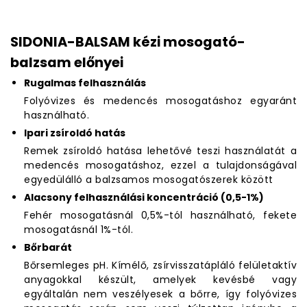
SIDONIA-BALSAM kézi mosogató-
balzsam előnyei
Rugalmas felhasználás
Folyóvizes és medencés mosogatáshoz egyaránt
használható.
Ipari zsíroldó hatás
Remek zsíroldó hatása lehetővé teszi használatát a
medencés mosogatáshoz, ezzel a tulajdonságával
egyedülálló a balzsamos mosogatószerek között
Alacsony felhasználási koncentráció (0,5-1%)
Fehér mosogatásnál 0,5%-tól használható, fekete
mosogatásnál 1%-tól.
Bőrbarát
Bőrsemleges pH. Kímélő, zsírvisszatápláló felületaktív
anyagokkal készült, amelyek kevésbé vagy
egyáltalán nem veszélyesek a bőrre, így folyóvizes