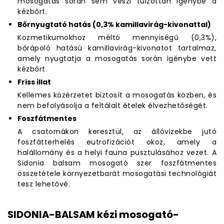
mosogatás során sem veszi túlzottan igénybe a
kézbőrt.
Bőrnyugtató hatás (0,3% kamillavirág-kivonattal)
Kozmetikumokhoz méltó mennyiségű (0,3%),
bőrápoló hatású kamillavirág-kivonatot tartalmaz,
amely nyugtatja a mosogatás során igénybe vett
kézbőrt.
Friss illat
Kellemes közérzetet biztosít a mosogatás közben, és
nem befolyásolja a feltálalt ételek élvezhetőségét.
Foszfátmentes
A csatornákon keresztül, az állóvizekbe jutó
foszfátterhelés eutrofizációt okoz, amely a
halállomány és a helyi fauna pusztulásához vezet. A
Sidonia balsam mosogató szer foszfátmentes
összetétele környezetbarát mosogatási technológiát
tesz lehetővé.
SIDONIA-BALSAM kézi mosogató-