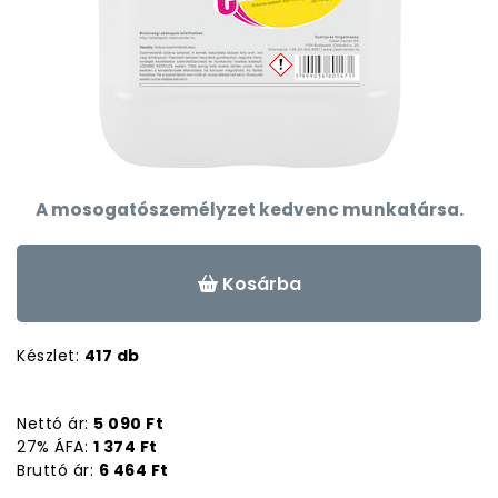
A mosogatószemélyzet kedvenc munkatársa.
Kosárba
Készlet:
417 db
Nettó ár:
5 090 Ft
27% ÁFA:
1 374 Ft
Bruttó ár:
6 464 Ft