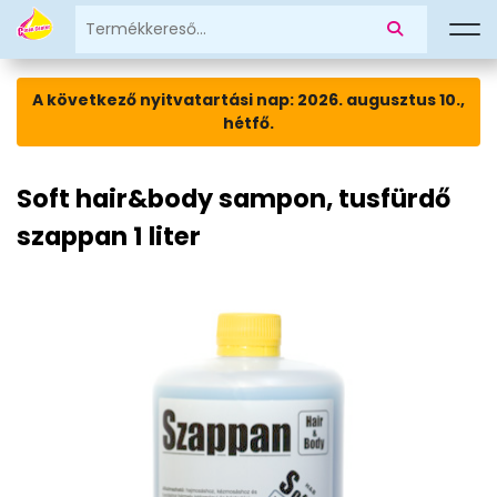
A következő nyitvatartási nap: 2026. augusztus 10.,
hétfő.
Soft hair&body sampon, tusfürdő
szappan 1 liter