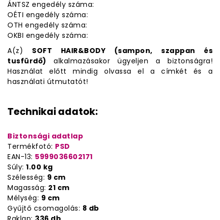
ÁNTSZ engedély száma:
OÉTI engedély száma:
OTH engedély száma:
OKBI engedély száma:
A(z)
SOFT HAIR&BODY (sampon, szappan és
tusfürdő)
alkalmazásakor ügyeljen a biztonságra!
Használat előtt mindig olvassa el a címkét és a
használati útmutatót!
Technikai adatok:
Biztonsági adatlap
Termékfotó:
PSD
EAN-13:
5999036602171
Súly:
1.00 kg
Szélesség:
9 cm
Magasság:
21 cm
Mélység:
9 cm
Gyűjtő csomagolás:
8 db
Raklap:
336 db