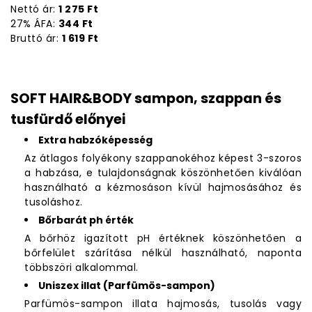
Nettó ár:
1 275 Ft
27% ÁFA:
344 Ft
Bruttó ár:
1 619 Ft
SOFT HAIR&BODY sampon, szappan és
tusfürdő előnyei
Extra habzóképesség
Az átlagos folyékony szappanokéhoz képest 3-szoros
a habzása, e tulajdonságnak köszönhetően kiválóan
használható a kézmosáson kívül hajmosásához és
tusoláshoz.
Bőrbarát ph érték
A bőrhöz igazított pH értéknek köszönhetően a
bőrfelület szárítása nélkül használható, naponta
többszöri alkalommal.
Uniszex illat (Parfümös-sampon)
Parfümös-sampon illata hajmosás, tusolás vagy