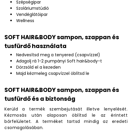
Szépségipar
Szoláriumstúdió
Vendéglátóipar
Wellness
SOFT HAIR&BODY sampon, szappan és
tusfürdő használata
Nedvesítsd meg a tenyered (csapvízzel)
Adagolj rá 1-2 pumpányi Soft hair&body-t
Dörzsöld el a kezeden
Majd kézmeleg csapvízzel öblítsd le
SOFT HAIR&BODY sampon, szappan és
tusfürdő és a biztonság
Kerüld a termék szembejutását illetve lenyelését.
Kézmosás után alaposan öblítsd le az érintett
bőrfelületet. A terméket tartsd mindig az eredeti
csomagolásában.