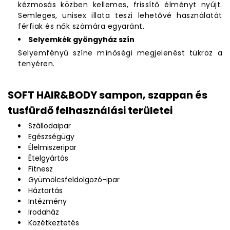
kézmosás közben kellemes, frissítő élményt nyújt.
Semleges, unisex illata teszi lehetővé használatát
férfiak és nők számára egyaránt.
Selyemkék gyöngyház szín
Selyemfényű színe mínőségi megjelenést tükröz a
tenyéren.
SOFT HAIR&BODY sampon, szappan és
tusfürdő felhasználási területei
Szállodaipar
Egészségügy
Élelmiszeripar
Ételgyártás
Fitnesz
Gyümölcsfeldolgozó-ipar
Háztartás
Intézmény
Irodaház
Közétkeztetés