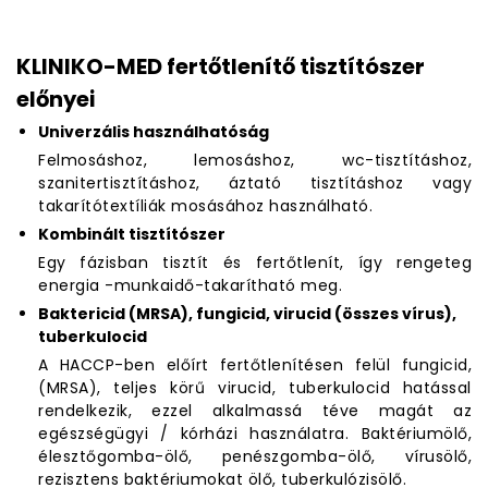
KLINIKO-MED fertőtlenítő tisztítószer
előnyei
Univerzális használhatóság
Felmosáshoz, lemosáshoz, wc-tisztításhoz,
szanitertisztításhoz, áztató tisztításhoz vagy
takarítótextíliák mosásához használható.
Kombinált tisztítószer
Egy fázisban tisztít és fertőtlenít, így rengeteg
energia -munkaidő-takarítható meg.
Baktericid (MRSA), fungicid, virucid (összes vírus),
tuberkulocid
A HACCP-ben előírt fertőtlenítésen felül fungicid,
(MRSA), teljes körű virucid, tuberkulocid hatással
rendelkezik, ezzel alkalmassá téve magát az
egészségügyi / kórházi használatra. Baktériumölő,
élesztőgomba-ölő, penészgomba-ölő, vírusölő,
rezisztens baktériumokat ölő, tuberkulózisölő.