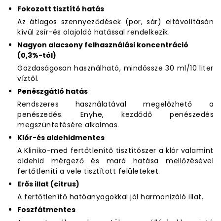
Fokozott tisztító hatás
Az átlagos szennyeződések (por, sár) eltávolításán
kívül zsír-és olajoldó hatással rendelkezik.
Nagyon alacsony felhasználási koncentráció
(0,3%-tól)
Gazdaságosan használható, mindössze 30 ml/10 liter
víztől.
Penészgátló hatás
Rendszeres használatával megelőzhető a
penészedés. Enyhe, kezdődő penészedés
megszüntetésére alkalmas.
Klór-és aldehidmentes
A Kliniko-med fertőtlenítő tisztítószer a klór valamint
aldehid mérgező és maró hatása mellőzésével
fertőtleníti a vele tisztított felületeket.
Erős illat (citrus)
A fertőtlenítő hatóanyagokkal jól harmonizáló illat.
Foszfátmentes