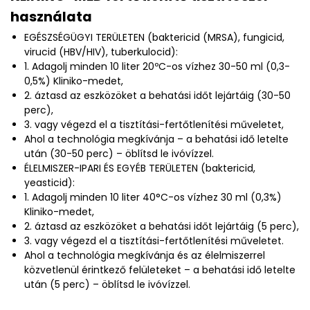
használata
EGÉSZSÉGÜGYI TERÜLETEN (baktericid (MRSA), fungicid,
virucid (HBV/HIV), tuberkulocid):
1. Adagolj minden 10 liter 20ºC-os vízhez 30-50 ml (0,3-
0,5%) Kliniko-medet,
2. áztasd az eszközöket a behatási időt lejártáig (30-50
perc),
3. vagy végezd el a tisztítási-fertőtlenítési műveletet,
Ahol a technológia megkívánja – a behatási idő letelte
után (30-50 perc) – öblítsd le ivóvízzel.
ÉLELMISZER-IPARI ÉS EGYÉB TERÜLETEN (baktericid,
yeasticid):
1. Adagolj minden 10 liter 40°C-os vízhez 30 ml (0,3%)
Kliniko-medet,
2. áztasd az eszközöket a behatási időt lejártáig (5 perc),
3. vagy végezd el a tisztítási-fertőtlenítési műveletet.
Ahol a technológia megkívánja és az élelmiszerrel
közvetlenül érintkező felületeket – a behatási idő letelte
után (5 perc) – öblítsd le ivóvízzel.