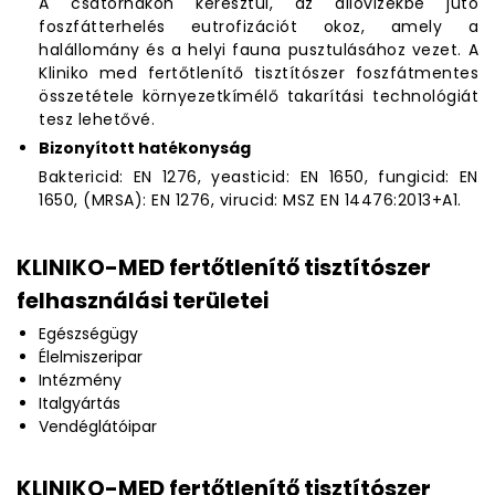
A csatornákon keresztül, az állóvizekbe jutó
foszfátterhelés eutrofizációt okoz, amely a
halállomány és a helyi fauna pusztulásához vezet. A
Kliniko med fertőtlenítő tisztítószer foszfátmentes
összetétele környezetkímélő takarítási technológiát
tesz lehetővé.
Bizonyított hatékonyság
Baktericid: EN 1276, yeasticid: EN 1650, fungicid: EN
1650, (MRSA): EN 1276, virucid: MSZ EN 14476:2013+A1.
KLINIKO-MED fertőtlenítő tisztítószer
felhasználási területei
Egészségügy
Élelmiszeripar
Intézmény
Italgyártás
Vendéglátóipar
KLINIKO-MED fertőtlenítő tisztítószer