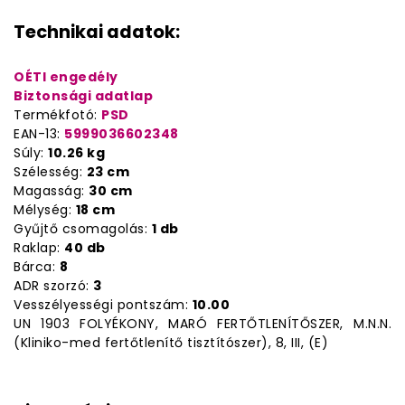
Technikai adatok:
OÉTI engedély
Biztonsági adatlap
Termékfotó:
PSD
EAN-13:
5999036602348
Súly:
10.26 kg
Szélesség:
23 cm
Magasság:
30 cm
Mélység:
18 cm
Gyűjtő csomagolás:
1 db
Raklap:
40 db
Bárca:
8
ADR szorzó:
3
Vesszélyességi pontszám:
10.00
UN 1903 FOLYÉKONY, MARÓ FERTŐTLENÍTŐSZER, M.N.N.
(Kliniko-med fertőtlenítő tisztítószer), 8, III, (E)