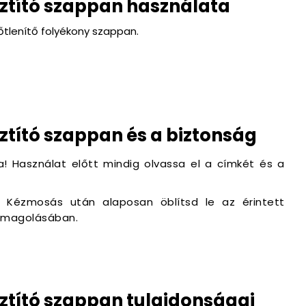
sztító szappan használata
őtlenítő folyékony szappan.
sztító szappan és a biztonság
a! Használat előtt mindig olvassa el a címkét és a
t. Kézmosás után alaposan öblítsd le az érintett
somagolásában.
sztító szappan tulajdonságai