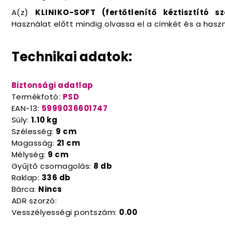
A(z)
KLINIKO-SOFT (fertőtlenítő kéztisztító s
Használat előtt mindig olvassa el a címkét és a hasz
Technikai adatok:
Biztonsági adatlap
Termékfotó:
PSD
EAN-13:
5999036601747
Súly:
1.10 kg
Szélesség:
9 cm
Magasság:
21 cm
Mélység:
9 cm
Gyűjtő csomagolás:
8 db
Raklap:
336 db
Bárca:
Nincs
ADR szorzó:
Vesszélyességi pontszám:
0.00