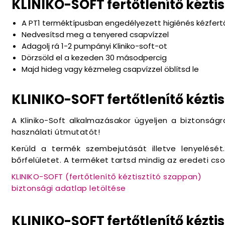
KLINIKO-SOFT fertőtlenítő kézti
A PT1 terméktípusban engedélyezett higiénés kézfert
Nedvesítsd meg a tenyered csapvízzel
Adagolj rá 1-2 pumpányi Kliniko-soft-ot
Dörzsöld el a kezeden 30 másodpercig
Majd hideg vagy kézmeleg csapvízzel öblítsd le
KLINIKO-SOFT fertőtlenítő kézti
A Kliniko-Soft alkalmazásakor ügyeljen a biztonságr
használati útmutatót!
Kerüld a termék szembejutását illetve lenyelésé
bőrfelületet. A terméket tartsd mindig az eredeti c
KLINIKO-SOFT (fertőtlenítő kéztisztító szappan)
biztonsági adatlap letöltése
KLINIKO-SOFT fertőtlenítő kézti