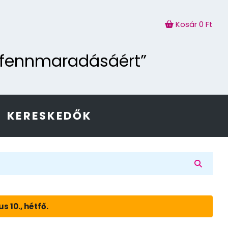
Kosár
0 Ft
g fennmaradásáért”
KERESKEDŐK
 10., hétfő.