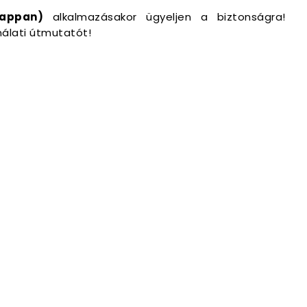
zappan)
alkalmazásakor ügyeljen a biztonságra!
nálati útmutatót!