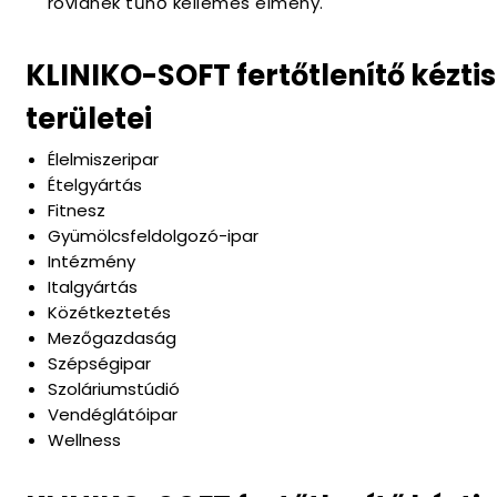
rövidnek tűnő kellemes élmény.
KLINIKO-SOFT fertőtlenítő kézti
területei
Élelmiszeripar
Ételgyártás
Fitnesz
Gyümölcsfeldolgozó-ipar
Intézmény
Italgyártás
Közétkeztetés
Mezőgazdaság
Szépségipar
Szoláriumstúdió
Vendéglátóipar
Wellness