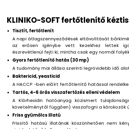
KLINIKO-SOFT fertőtlenítő kézti
Tisztít, fertőtlenít
A napi átlagszennyeződések eltávolítását bőrkímé
az erősen igénybe vett kezekhez lettek igaz
észrevétlenül fejti ki, mintha csak egy normál fol
Gyors fertőtlenítő hatás (30 mp)
A tudomány mai állása szerinti legrövidebb idő alat
Baktericid, yeasticid
A HACCP -ben előírt fertőtlenítő hatással rendelk
Tartós, 4-6 órás visszafertőzés elleni védelem
A Klórhexidin hatóanyag közismert tulajdonság
követelménytől függően) visszafogni a kórokozók ú
Friss gyümölcs illatú
Frissítő hatású illatának köszönhetően nem kén