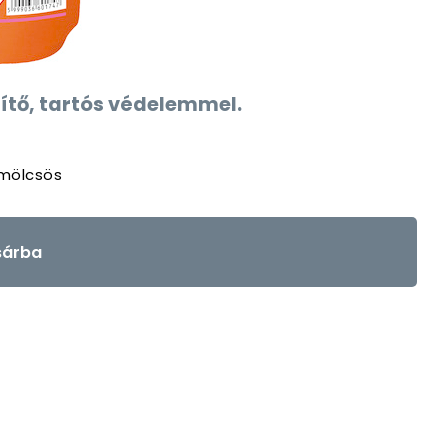
ítő, tartós védelemmel.
yümölcsös
árba