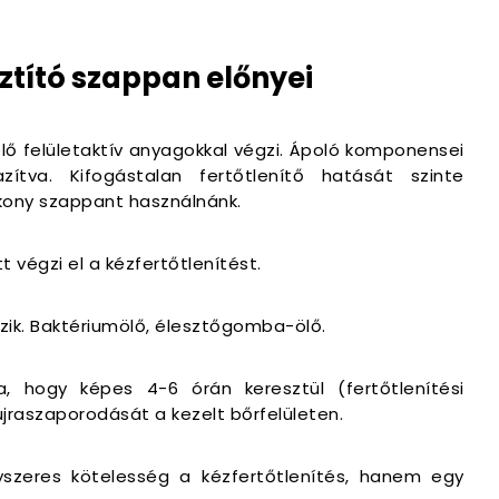
sztító szappan előnyei
lő felületaktív anyagokkal végzi. Ápoló komponensei
ítva. Kifogástalan fertőtlenítő hatását szinte
yékony szappant használnánk.
t végzi el a kézfertőtlenítést.
ezik. Baktériumölő, élesztőgomba-ölő.
a, hogy képes 4-6 órán keresztül (fertőtlenítési
jraszaporodását a kezelt bőrfelületen.
yszeres kötelesség a kézfertőtlenítés, hanem egy