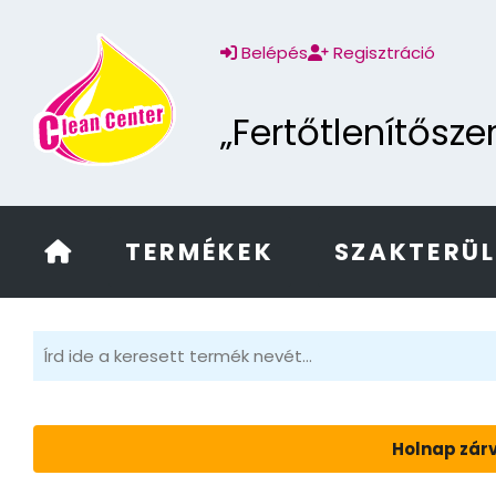
Belépés
Regisztráció
„Fertőtlenítősz
TERMÉKEK
SZAKTERÜ
Holnap zárv