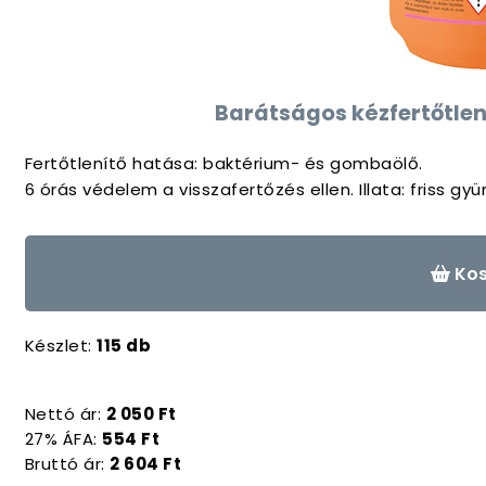
Barátságos kézfertőtlen
Fertőtlenítő hatása: baktérium- és gombaölő.
6 órás védelem a visszafertőzés ellen. Illata: friss g
Kos
Készlet:
115 db
Nettó ár:
2 050 Ft
27% ÁFA:
554 Ft
Bruttó ár:
2 604 Ft