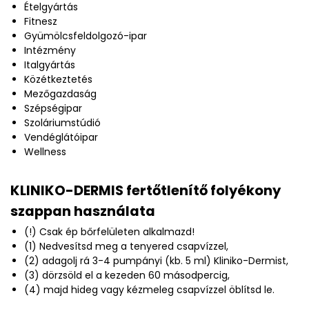
Ételgyártás
Fitnesz
Gyümölcsfeldolgozó-ipar
Intézmény
Italgyártás
Közétkeztetés
Mezőgazdaság
Szépségipar
Szoláriumstúdió
Vendéglátóipar
Wellness
KLINIKO-DERMIS fertőtlenítő folyékony
szappan használata
(!) Csak ép bőrfelületen alkalmazd!
(1) Nedvesítsd meg a tenyered csapvízzel,
(2) adagolj rá 3-4 pumpányi (kb. 5 ml) Kliniko-Dermist,
(3) dörzsöld el a kezeden 60 másodpercig,
(4) majd hideg vagy kézmeleg csapvízzel öblítsd le.