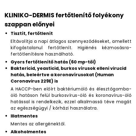
KLINIKO-DERMIS fertőtlenítő folyékony
szappan előnyei
Tisztít, fertőtlenít
Eltávolítja a napi átlagos szennyeződéseket, amellett
kifogástalanul fertőtlenít. Higiénés kézmosásra-
fertőtlenítésre használható.
Gyors fertőtlenítő hatás (60 mp-től)
Baktericid, yeasticid, burkos vírusok elleni virucid
hatás, beleértve a koronavírusokat (Human
Coronavirus 229E) is
A HACCP-ben előírt baktériumölő és élesztőgomba-
ölő hatáson felül burkosvírus-ölő és koronavírus-ölő
hatással is rendelkezik, ezzel alkalmassá téve magát
az egészségügyi / kórházi használatra.
Illatmentes
Mentes az allergénektől.
Alkoholmentes