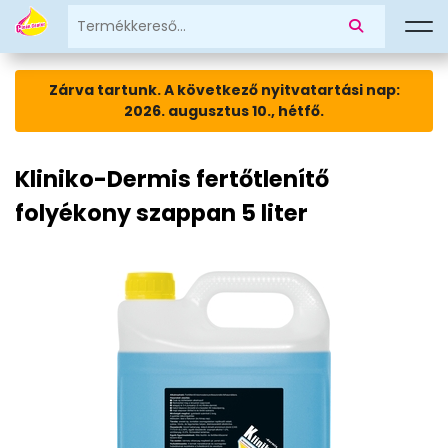
Zárva tartunk. A következő nyitvatartási nap:
2026. augusztus 10., hétfő.
Kliniko-Dermis fertőtlenítő
folyékony szappan 5 liter