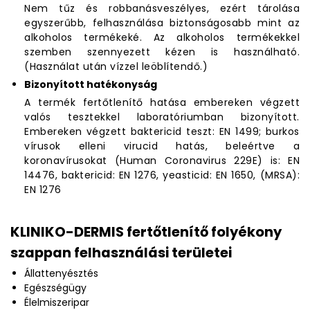
Nem tűz és robbanásveszélyes, ezért tárolása
egyszerűbb, felhasználása biztonságosabb mint az
alkoholos termékeké. Az alkoholos termékekkel
szemben szennyezett kézen is használható.
(Használat után vízzel leöblítendő.)
Bizonyított hatékonyság
A termék fertőtlenítő hatása embereken végzett
valós tesztekkel laboratóriumban bizonyított.
Embereken végzett baktericid teszt: EN 1499; burkos
vírusok elleni virucid hatás, beleértve a
koronavírusokat (Human Coronavirus 229E) is: EN
14476, baktericid: EN 1276, yeasticid: EN 1650, (MRSA):
EN 1276
KLINIKO-DERMIS fertőtlenítő folyékony
szappan felhasználási területei
Állattenyésztés
Egészségügy
Élelmiszeripar