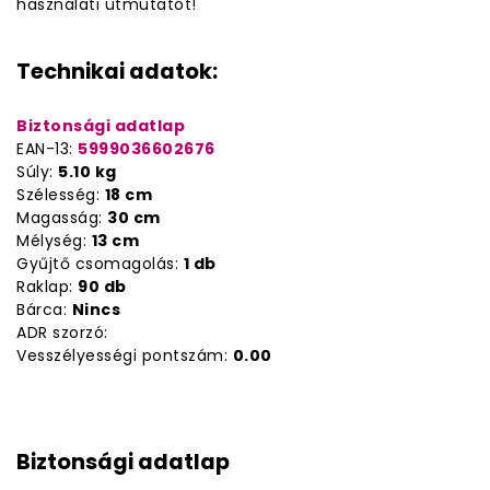
használati útmutatót!
Technikai adatok:
Biztonsági adatlap
EAN-13:
5999036602676
Súly:
5.10 kg
Szélesség:
18 cm
Magasság:
30 cm
Mélység:
13 cm
Gyűjtő csomagolás:
1 db
Raklap:
90 db
Bárca:
Nincs
ADR szorzó:
Vesszélyességi pontszám:
0.00
Biztonsági adatlap